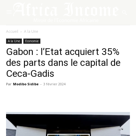
Accueil
A la Une
A la Une
Economie
Gabon : l’Etat acquiert 35%
des parts dans le capital de
Ceca-Gadis
Par
Modibo Sidibe
-
3 février 2024
Facebook
X
Pinterest
WhatsA