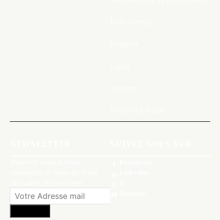
Mon compte
Register
Login
Account
Password Reset
NEWSLETTER
SUIVEZ NOUS SUR:
Abonnez vous à notre
Facebook
newsletter et recevez toute
Linkedin
l'actualité du continent
X
Youtube
S'abonner