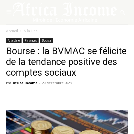
Accueil
A la Une
A la Une
Finances
Bourse
Bourse : la BVMAC se félicite
de la tendance positive des
comptes sociaux
Par
Africa Income
-
20 décembre 2023
Facebook
X
Pinterest
WhatsA